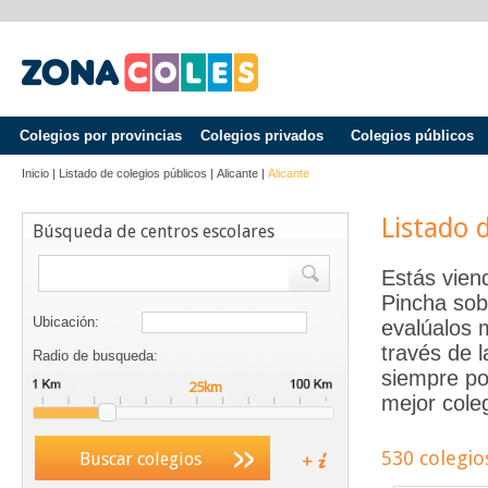
Colegios por provincias
Colegios privados
Colegios públicos
Inicio
|
Listado de colegios públicos
|
Alicante
|
Alicante
Listado 
Búsqueda de centros escolares
Estás vien
Pincha sob
Ubicación:
evalúalos 
través de 
Radio de busqueda:
siempre po
mejor coleg
530 colegio
Buscar colegios