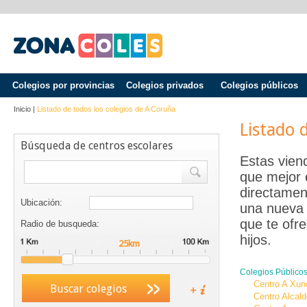
Colegios por provincias
Colegios privados
Colegios públicos
Inicio
|
Listado de todos los colegios de
A Coruña
Listado 
Búsqueda de centros escolares
Estas vien
que mejor 
directamen
Ubicación:
una nueva 
que te ofr
Radio de busqueda:
hijos.
Colegios Público
Centro A Xun
Buscar colegios
Centro Alcal