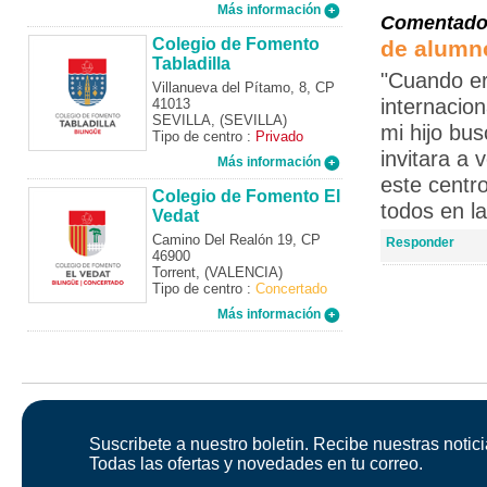
Más información
Comentado e
Colegio de Fomento
de alumn
Tabladilla
"Cuando er
Villanueva del Pítamo, 8, CP
internacion
41013
SEVILLA, (SEVILLA)
mi hijo bus
Tipo de centro :
Privado
invitara a
Más información
este centr
Colegio de Fomento El
todos en la
Vedat
Camino Del Realón 19, CP
Responder
46900
Torrent, (VALENCIA)
Tipo de centro :
Concertado
Más información
Suscribete a nuestro boletin. Recibe nuestras notici
Todas las ofertas y novedades en tu correo.