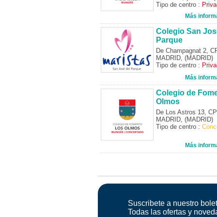
Tipo de centro :
Priv
Más inform
Colegio San Jos
Parque
De Champagnat 2, C
MADRID, (MADRID)
Tipo de centro :
Priv
Más inform
Colegio de Fom
Olmos
De Los Astros 13, C
MADRID, (MADRID)
Tipo de centro :
Conc
Más inform
Suscribete a nuestro bolet
Todas las ofertas y noved