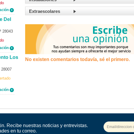
ado
ación
Extraescolares
e Del
P 28043
ado
ación
ento Los
No existen comentarios todavía, sé el primero.
P 28007
ertado
ación
in. Recibe nuestras noticias y entrevistas.
ades en tu correo.