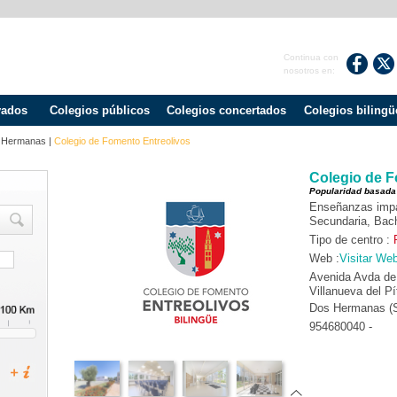
Continua con
nosotros en:
vados
Colegios públicos
Colegios concertados
Colegios bilingü
 Hermanas
|
Colegio de Fomento Entreolivos
Colegio de F
Popularidad basada
Enseñanzas impart
Secundaria, Bach
Tipo de centro :
Web :
Visitar We
Avenida Avda de 
Villanueva del P
Dos Hermanas (
954680040 -