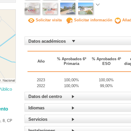
Solicitar visita
Solicitar información
Añadi
Datos académicos
% Aprobados 6º
% Aprobados 4º
Año
Primaria
ESO
dia
2023
100,00%
100,00%
2022
100,00%
99,00%
úblico
Datos del centro
Idiomas
ento
Servicios
, 8, CP
Instalaciones