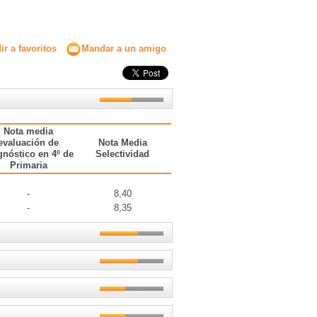
Secundaria
Eleccion de universidad
r a favoritos
Mandar a un amigo
Nota media
evaluación de
Nota Media
gnóstico en 4º de
Selectividad
Primaria
-
8,40
-
8,35