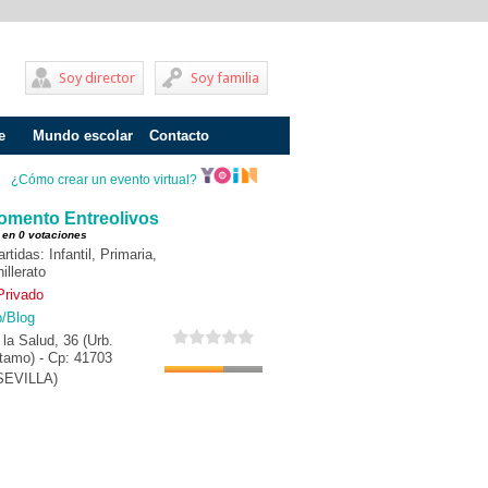
Soy director
Soy familia
e
Mundo escolar
Contacto
Problemas de aprendizaje
¿Cómo crear un evento virtual?
Adolescentes
omento Entreolivos
 en 0 votaciones
Internados
idas: Infantil, Primaria,
illerato
Fracaso escolar
Privado
b/Blog
Acoso escolar
la Salud, 36 (Urb.
ítamo) - Cp: 41703
Profesores
SEVILLA)
Familia
Infantil
Primaria