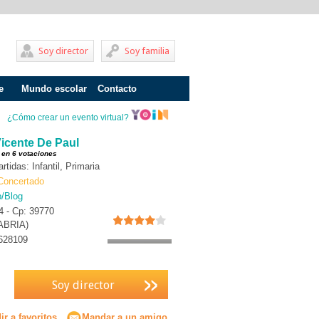
Soy director
Soy familia
e
Mundo escolar
Contacto
Problemas de aprendizaje
¿Cómo crear un evento virtual?
Adolescentes
icente De Paul
 en 6 votaciones
Internados
tidas: Infantil, Primaria
Concertado
Fracaso escolar
b/Blog
 4 - Cp: 39770
Acoso escolar
ABRIA)
Profesores
628109
Familia
Soy director
Infantil
Primaria
r a favoritos
Mandar a un amigo