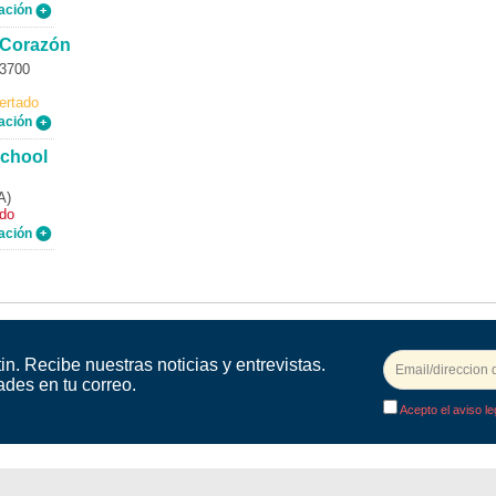
ación
 Corazón
03700
ertado
ación
School
A)
ado
ación
in. Recibe nuestras noticias y entrevistas.
ades en tu correo.
Acepto el aviso le