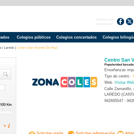
Continua con
nosotros en:
vados
Colegios públicos
Colegios concertados
Colegios bilingü
a
|
Laredo
|
Centro San Vicente De Paul
Centro San V
Popularidad basada
Enseñanzas impar
Tipo de centro :
Web :
Visitar We
Calle Zamanillo,
LAREDO (CANT
942605547 - 942
Solicitar visita
Solicitar información
Añadi