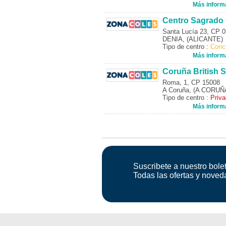
Más inform
Centro Sagrado
Santa Lucía 23, CP 
DENIA, (ALICANTE)
Tipo de centro :
Conc
Más inform
Coruña British 
Roma, 1, CP 15008
A Coruña, (A CORUÑ
Tipo de centro :
Priv
Más inform
Suscribete a nuestro bolet
Todas las ofertas y noved