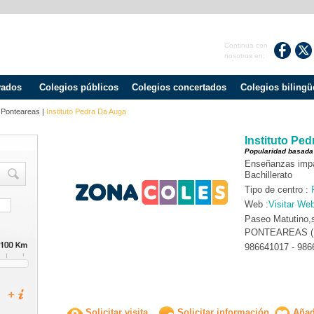
Continua con
nosotros en:
vados
Colegios públicos
Colegios concertados
Colegios bilingü
|
Ponteareas
|
Instituto Pedra Da Auga
Instituto Pe
Popularidad basada
Enseñanzas impa
Bachillerato
Tipo de centro :
Web :
Visitar We
Paseo Matutino,s
PONTEAREAS 
986641017 - 986
Solicitar visita
Solicitar información
Añadi