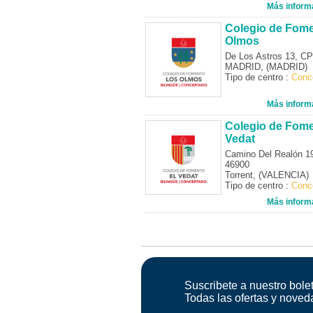
Más inform
Colegio de Fom
Olmos
De Los Astros 13, C
MADRID, (MADRID)
Tipo de centro :
Conc
Más inform
Colegio de Fome
Vedat
Camino Del Realón 1
46900
Torrent, (VALENCIA)
Tipo de centro :
Conc
Más inform
Suscribete a nuestro bolet
Todas las ofertas y noved