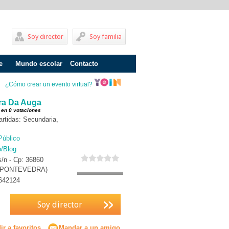
Soy director
Soy familia
e
Mundo escolar
Contacto
Problemas de aprendizaje
¿Cómo crear un evento virtual?
Adolescentes
dra Da Auga
 en 0 votaciones
Internados
rtidas: Secundaria,
Fracaso escolar
Público
b/Blog
Acoso escolar
/n - Cp: 36860
(PONTEVEDRA)
Profesores
642124
Familia
Soy director
Infantil
Primaria
r a favoritos
Mandar a un amigo