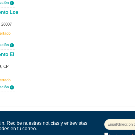
ación
ento Los
P 28007
ertado
ación
nto El
9, CP
ertado
ación
in. Recibe nuestras noticias y entrevistas.
ades en tu correo.