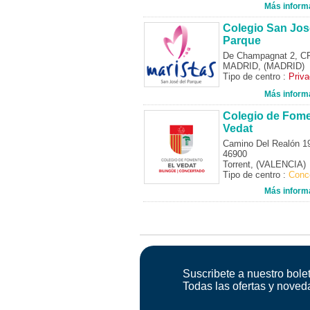
Más inform
Colegio San Jos
Parque
De Champagnat 2, C
MADRID, (MADRID)
Tipo de centro :
Priv
Más inform
Colegio de Fome
Vedat
Camino Del Realón 1
46900
Torrent, (VALENCIA)
Tipo de centro :
Conc
Más inform
Suscribete a nuestro bolet
Todas las ofertas y noved