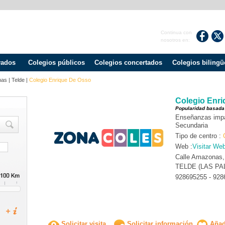
Continua con
nosotros en:
vados
Colegios públicos
Colegios concertados
Colegios bilingü
mas
|
Telde
|
Colegio Enrique De Osso
Colegio Enr
Popularidad basada
Enseñanzas impart
Secundaria
Tipo de centro :
Web :
Visitar We
Calle Amazonas,
TELDE (LAS PA
928695255 - 928
Solicitar visita
Solicitar información
Añadi