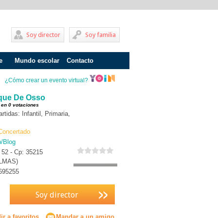
Soy director
Soy familia
e
Mundo escolar
Contacto
Problemas de aprendizaje
¿Cómo crear un evento virtual?
Adolescentes
ique De Osso
 en 0 votaciones
Internados
idas: Infantil, Primaria,
Fracaso escolar
Concertado
b/Blog
Acoso escolar
 52 - Cp: 35215
LMAS)
Profesores
695255
Familia
Soy director
Infantil
Primaria
r a favoritos
Mandar a un amigo