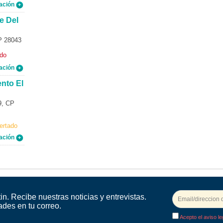
ación
e Del
P 28043
ado
ación
nto El
9, CP
ertado
ación
in. Recibe nuestras noticias y entrevistas.
ades en tu correo.
Acepto el aviso le