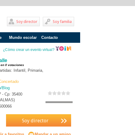
Soy director
Soy familia
e
Mundo escolar
Contacto
Problemas de aprendizaje
¿Cómo crear un evento virtual?
Adolescentes
alle
 en 0 votaciones
Internados
idas: Infantil, Primaria,
Fracaso escolar
Concertado
b/Blog
Acoso escolar
7 - Cp: 35400
PALMAS)
Profesores
600066
Familia
Soy director
Infantil
Primaria
r a favoritos
Mandar a un amigo