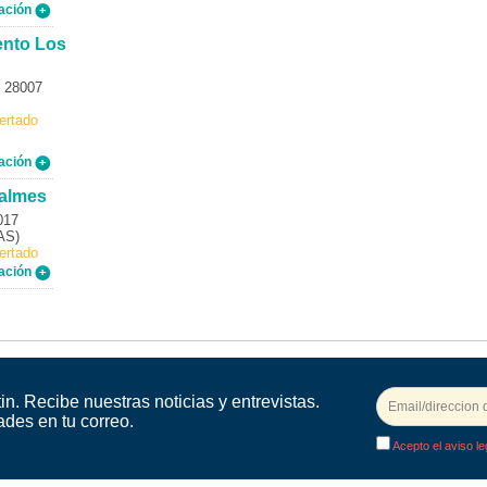
ación
ento Los
P 28007
ertado
ación
Balmes
017
AS)
ertado
ación
in. Recibe nuestras noticias y entrevistas.
ades en tu correo.
Acepto el aviso le