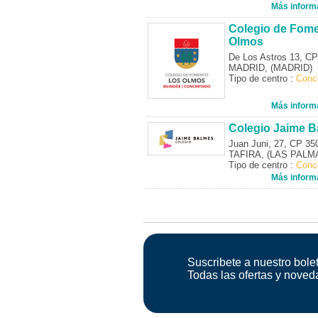
Más inform
Colegio de Fom
Olmos
De Los Astros 13, C
MADRID, (MADRID)
Tipo de centro :
Conc
Más inform
Colegio Jaime 
Juan Juni, 27, CP 35
TAFIRA, (LAS PALM
Tipo de centro :
Conc
Más inform
Suscribete a nuestro bolet
Todas las ofertas y noved