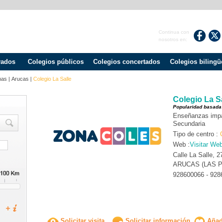
Continua con
nosotros en:
vados
Colegios públicos
Colegios concertados
Colegios bilingü
mas
|
Arucas
|
Colegio La Salle
Colegio La S
Popularidad basada
Enseñanzas impart
Secundaria
Tipo de centro :
Web :
Visitar We
Calle La Salle, 2
ARUCAS (LAS 
928600066 - 928
Solicitar visita
Solicitar información
Añadi