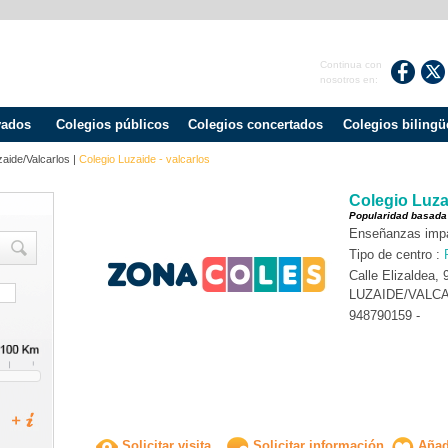
Continua con
nosotros en:
vados
Colegios públicos
Colegios concertados
Colegios bilingü
aide/valcarlos
|
Colegio Luzaide - valcarlos
Colegio Luzai
Popularidad basada
Enseñanzas impar
Tipo de centro :
Calle Elizaldea, 
LUZAIDE/VALC
948790159 -
Solicitar visita
Solicitar información
Añadi