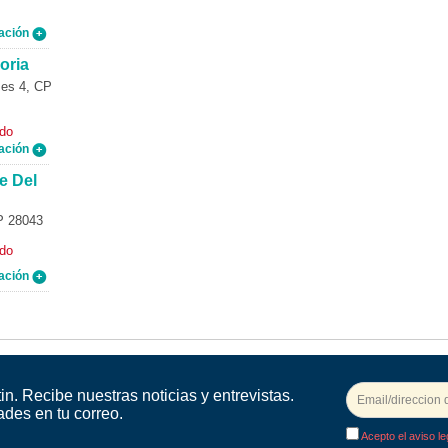
ación
oria
es 4, CP
ado
ación
e Del
P 28043
ado
ación
in. Recibe nuestras noticias y entrevistas.
ades en tu correo.
Acepto el aviso le