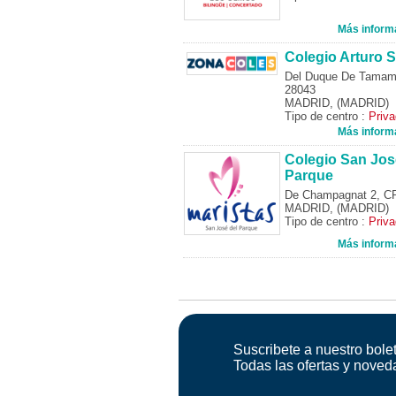
Más inform
Colegio Arturo S
Del Duque De Tamam
28043
MADRID, (MADRID)
Tipo de centro :
Priv
Más inform
Colegio San Jos
Parque
De Champagnat 2, C
MADRID, (MADRID)
Tipo de centro :
Priv
Más inform
Suscribete a nuestro bolet
Todas las ofertas y noved