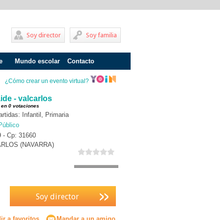
Soy director
Soy familia
e
Mundo escolar
Contacto
Problemas de aprendizaje
¿Cómo crear un evento virtual?
Adolescentes
de - valcarlos
 en 0 votaciones
Internados
tidas: Infantil, Primaria
Público
Fracaso escolar
9 - Cp: 31660
ARLOS (NAVARRA)
Acoso escolar
Profesores
Familia
Soy director
Infantil
Primaria
r a favoritos
Mandar a un amigo