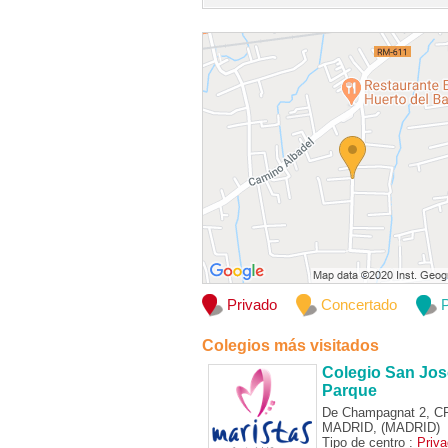
Privado
Concertado
P
Colegios más visitados
Colegio San Jos
Parque
De Champagnat 2, C
MADRID, (MADRID)
Tipo de centro :
Priv