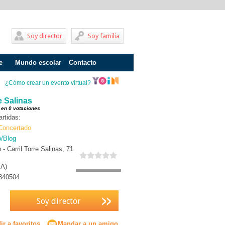
Soy director
Soy familia
e
Mundo escolar
Contacto
Problemas de aprendizaje
¿Cómo crear un evento virtual?
Adolescentes
e Salinas
 en 0 votaciones
Internados
rtidas:
Concertado
Fracaso escolar
b/Blog
- Carril Torre Salinas, 71
Acoso escolar
A)
Profesores
340504
Familia
Soy director
Infantil
Primaria
r a favoritos
Mandar a un amigo