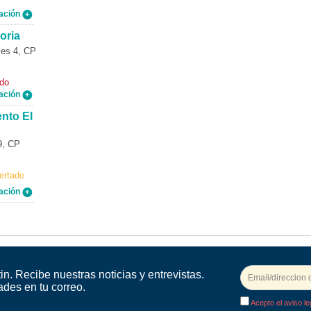
ación
oria
es 4, CP
ado
ación
nto El
9, CP
ertado
ación
in. Recibe nuestras noticias y entrevistas.
ades en tu correo.
Acepto el aviso le