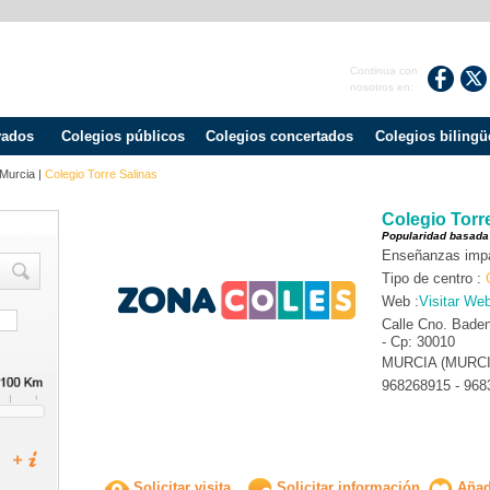
Continua con
nosotros en:
vados
Colegios públicos
Colegios concertados
Colegios bilingü
Murcia
|
Colegio Torre Salinas
Colegio Torr
Popularidad basada
Enseñanzas impa
Tipo de centro :
Web :
Visitar We
Calle Cno. Baden 
- Cp: 30010
MURCIA (MURCI
968268915 - 968
Solicitar visita
Solicitar información
Añadi