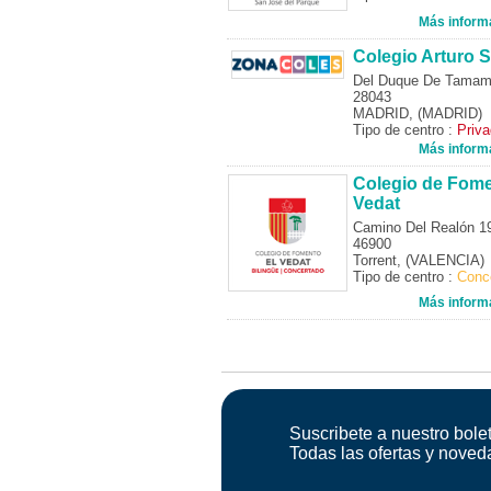
Más inform
Colegio Arturo S
Del Duque De Tamam
28043
MADRID, (MADRID)
Tipo de centro :
Priv
Más inform
Colegio de Fome
Vedat
Camino Del Realón 1
46900
Torrent, (VALENCIA)
Tipo de centro :
Conc
Más inform
Suscribete a nuestro bolet
Todas las ofertas y noved