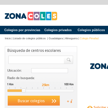
Colegios por provincias
Colegios privados
Colegios públicos
Inicio
|
Listado de colegios públicos
|
Guadalajara
|
Almoguera
|
Colegio Pimafad
Búsqueda de centros escolares
Ubicación:
Radio de busqueda:
Buscar colegios
Solicitar 