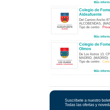
Más inform
Colegio de Fom
Aldeafuente
Del Camino Ancho 87
ALCOBENDAS, (MAD
Tipo de centro :
Priv
Más inform
Colegio de Fom
Olmos
De Los Astros 13, C
MADRID, (MADRID)
Tipo de centro :
Conc
Más inform
Suscribete a nuestro bolet
Todas las ofertas y noved