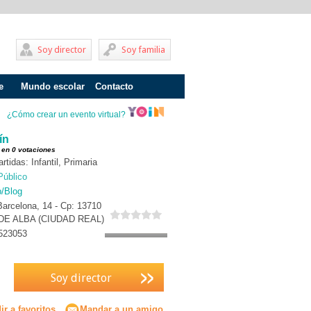
Soy director
Soy familia
e
Mundo escolar
Contacto
Problemas de aprendizaje
¿Cómo crear un evento virtual?
Adolescentes
ín
 en 0 votaciones
Internados
tidas: Infantil, Primaria
Público
Fracaso escolar
b/Blog
arcelona, 14 - Cp: 13710
Acoso escolar
E ALBA (CIUDAD REAL)
Profesores
523053
Familia
Soy director
Infantil
Primaria
r a favoritos
Mandar a un amigo