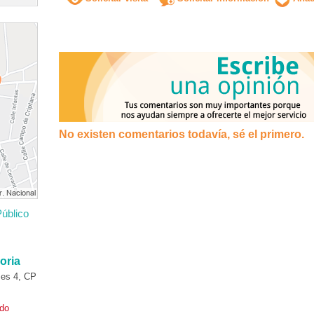
No existen comentarios todavía, sé el primero.
úblico
oria
es 4, CP
ado