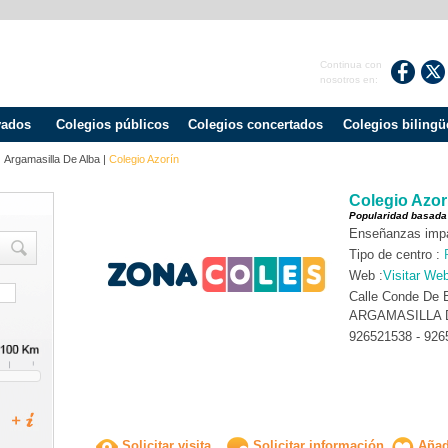
Continua con
nosotros en:
vados
Colegios públicos
Colegios concertados
Colegios bilingü
|
Argamasilla De Alba
|
Colegio Azorín
Colegio Azor
Popularidad basada
Enseñanzas impar
Tipo de centro :
Web :
Visitar We
Calle Conde De B
ARGAMASILLA D
926521538 - 926
Solicitar visita
Solicitar información
Añadi