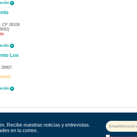
ación
ento
, CP 28109
RID)
ado
ación
ento Los
P 28007
ertado
ación
in. Recibe nuestras noticias y entrevistas.
ades en tu correo.