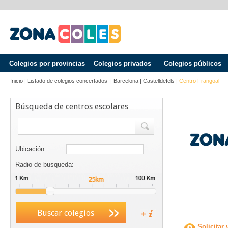
Colegios por provincias
Colegios privados
Colegios públicos
Inicio
|
Listado de colegios concertados
|
Barcelona
|
Castelldefels
|
Centro Frangoal
Búsqueda de centros escolares
Ubicación:
Radio de busqueda:
Buscar colegios
Solicitar 