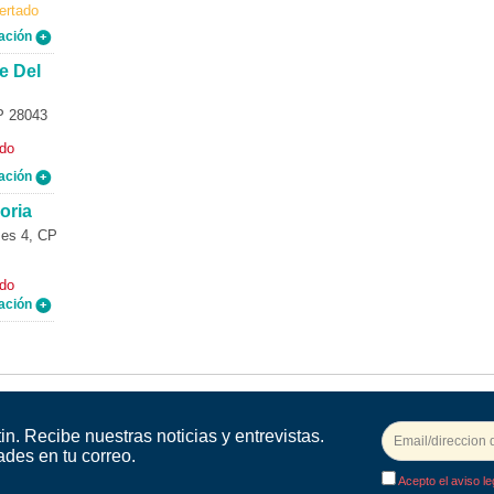
ertado
ación
e Del
P 28043
ado
ación
oria
es 4, CP
ado
ación
in. Recibe nuestras noticias y entrevistas.
ades en tu correo.
Acepto el aviso le