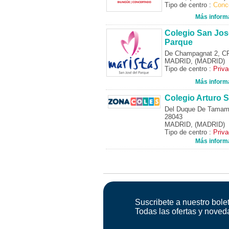
Tipo de centro :
Conc
Más inform
Colegio San Jos
Parque
De Champagnat 2, C
MADRID, (MADRID)
Tipo de centro :
Priv
Más inform
Colegio Arturo S
Del Duque De Tamam
28043
MADRID, (MADRID)
Tipo de centro :
Priv
Más inform
Suscribete a nuestro bolet
Todas las ofertas y noved