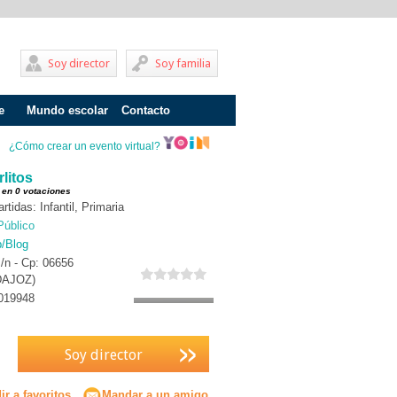
Soy director
Soy familia
e
Mundo escolar
Contacto
Problemas de aprendizaje
¿Cómo crear un evento virtual?
Adolescentes
litos
 en 0 votaciones
Internados
tidas: Infantil, Primaria
Público
Fracaso escolar
b/Blog
s/n - Cp: 06656
Acoso escolar
DAJOZ)
Profesores
019948
Familia
Soy director
Infantil
Primaria
r a favoritos
Mandar a un amigo