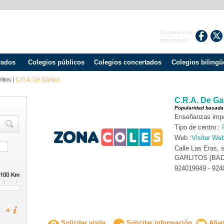
Continua con
nosotros en:
vados
Colegios públicos
Colegios concertados
Colegios bilingü
litos
|
C.R.A. De Garlitos
C.R.A. De Gar
Popularidad basada
Enseñanzas impar
Tipo de centro :
Web :
Visitar We
Calle Las Eras, 
GARLITOS (BA
924019949 - 924
Solicitar visita
Solicitar información
Añadi