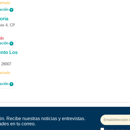
ertado
ación
oria
es 4, CP
ado
ación
ento Los
P 28007
ertado
ación
in. Recibe nuestras noticias y entrevistas.
ades en tu correo.