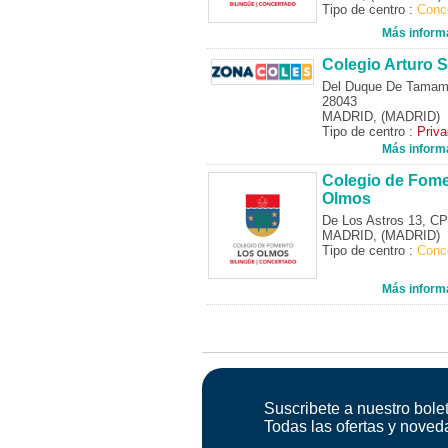
Tipo de centro :
Conc
Más inform
Colegio Arturo S
Del Duque De Tamam
28043
MADRID, (MADRID)
Tipo de centro :
Priv
Más inform
Colegio de Fom
Olmos
De Los Astros 13, C
MADRID, (MADRID)
Tipo de centro :
Conc
Más inform
Suscribete a nuestro bolet
Todas las ofertas y noved