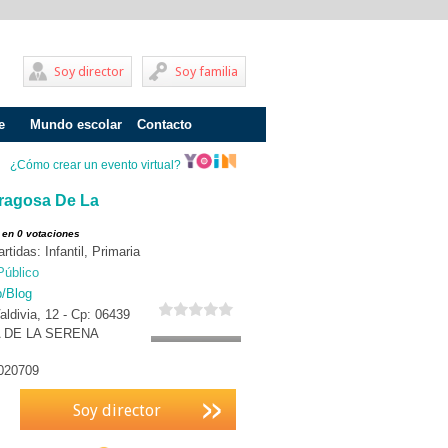
Soy director
Soy familia
e
Mundo escolar
Contacto
Problemas de aprendizaje
¿Cómo crear un evento virtual?
Adolescentes
ragosa De La
Internados
 en 0 votaciones
tidas: Infantil, Primaria
Fracaso escolar
Público
b/Blog
Acoso escolar
aldivia, 12 - Cp: 06439
DE LA SERENA
Profesores
Familia
020709
Infantil
Soy director
Primaria