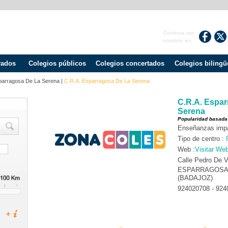
Continua con
nosotros en:
vados
Colegios públicos
Colegios concertados
Colegios bilingü
parragosa De La Serena
|
C.R.A. Esparragosa De La Serena
C.R.A. Espar
Serena
Popularidad basada
Enseñanzas impar
Tipo de centro :
Web :
Visitar We
Calle Pedro De V
ESPARRAGOSA 
(BADAJOZ)
924020708 - 924