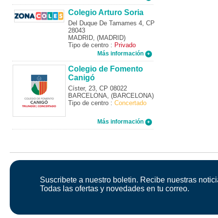
Colegio Arturo Soria
Del Duque De Tamames 4, CP
28043
MADRID, (MADRID)
Tipo de centro :
Privado
Más información
Colegio de Fomento
Canigó
Císter, 23, CP 08022
BARCELONA, (BARCELONA)
Tipo de centro :
Concertado
Más información
Suscribete a nuestro boletin. Recibe nuestras notici
Todas las ofertas y novedades en tu correo.